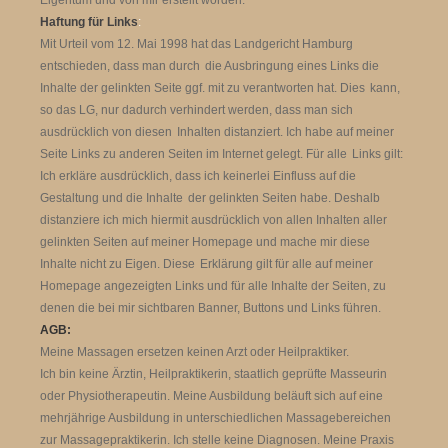
Haftung für Links
:
Mit Urteil vom 12. Mai 1998 hat das Landgericht Hamburg
entschieden, dass
man durch
die Ausbringung eines Links die
Inhalte der gelinkten Seite ggf. mit zu verantworten hat. Dies
kann,
so das LG, nur dadurch verhindert werden, dass man sich
ausdrücklich von
diesen
Inhalten distanziert. Ich habe auf meiner
Seite Links zu anderen Seiten im Internet gelegt.
Für alle
Links gilt:
Ich erkläre ausdrücklich, dass ich keinerlei Einfluss auf die
Gestaltung und die
Inhalte
der gelinkten Seiten habe. Deshalb
distanziere ich mich hiermit ausdrücklich von allen
Inhalten aller
gelinkten Seiten auf meiner Homepage und mache mir diese
Inhalte nicht zu Eigen.
Diese
Erklärung gilt für alle auf meiner
Homepage angezeigten Links und für alle Inhalte der Seiten, zu
denen die bei mir sichtbaren Banner, Buttons und Links führen.
AGB:
Meine Massagen ersetzen keinen Arzt oder Heilpraktiker.
Ich bin keine Ärztin, Heilpraktikerin, staatlich geprüfte Masseurin
oder Physiotherapeutin. Meine Ausbildung beläuft sich auf eine
mehrjährige Ausbildung in unterschiedlichen Massagebereichen
zur Massagepraktikerin. Ich stelle keine Diagnosen. Meine Praxis