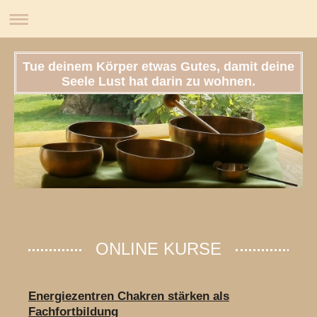
Tue deinem Körper etwas Gutes, damit deine
Seele Lust hat darin zu wohnen.
ONLINE KURSE
Energiezentren Chakren stärken als
Fachfortbildung